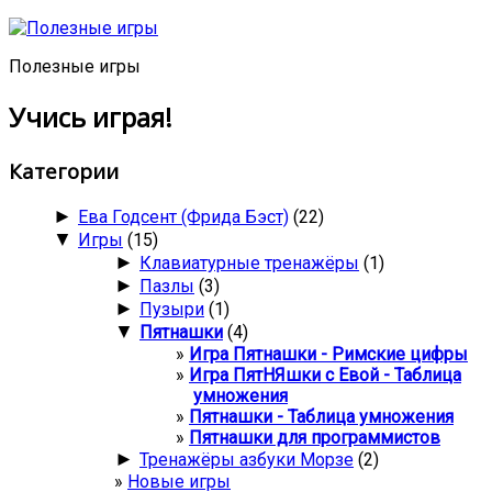
Полезные игры
Учись играя!
Категории
►
Ева Годсент (Фрида Бэст)
(22)
▼
Игры
(15)
►
Клавиатурные тренажёры
(1)
►
Пазлы
(3)
►
Пузыри
(1)
▼
Пятнашки
(4)
Игра Пятнашки - Римские цифры
Игра ПятНЯшки с Евой - Таблица
умножения
Пятнашки - Таблица умножения
Пятнашки для программистов
►
Тренажёры азбуки Морзе
(2)
Новые игры