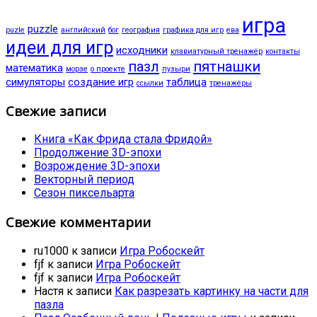
игра
puzzle
puzle
английский
бог
география
графика для игр
ева
идеи для игр
исходники
клавиатурный тренажёр
контакты
пазл
пятнашки
математика
морзе
о проекте
пузыри
симуляторы
создание игр
таблица
ссылки
тренажёры
Свежие записи
Книга «Как Фрида стала Фридой»
Продолжение 3D-эпохи
Возрождение 3D-эпохи
Векторный период
Сезон пиксельарта
Свежие комментарии
ru1000
к записи
Игра Робоскейт
fjf
к записи
Игра Робоскейт
fjf
к записи
Игра Робоскейт
Настя
к записи
Как разрезать картинку на части для
пазла