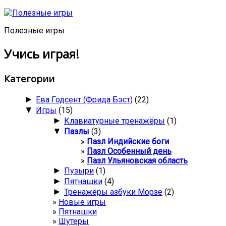
Полезные игры
Учись играя!
Категории
►
Ева Годсент (Фрида Бэст)
(22)
▼
Игры
(15)
►
Клавиатурные тренажёры
(1)
▼
Пазлы
(3)
Пазл Индийские боги
Пазл Особенный день
Пазл Ульяновская область
►
Пузыри
(1)
►
Пятнашки
(4)
►
Тренажёры азбуки Морзе
(2)
Новые игры
Пятнашки
Шутеры