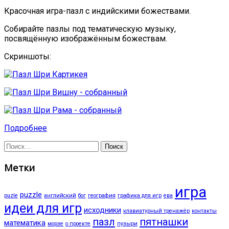
Красочная игра-пазл с индийскими божествами.
Собирайте пазлы под тематическую музыку,
посвящённую изображённым божествам.
Скриншоты:
Подробнее
Найти:
Метки
игра
puzzle
puzle
английский
бог
география
графика для игр
ева
идеи для игр
исходники
клавиатурный тренажёр
контакты
пазл
пятнашки
математика
морзе
о проекте
пузыри