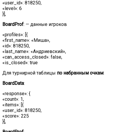
«user_id»: 818250,
«level»: 6
}],
BoardProf
: — данные игроков
«profiles»: [{
«first_name»: «Миша»,
«id»: 818250,
«last_name»: «Андриевский»,
«can_access_closed»: false,
«is_closed»: true
Для турнирной таблицы
по набранным очкам
:
BoardData
:
«response»: {
«count»: 1,
«items»: [{
«user_id»: 818250,
«score»: 225
}],
BoardProf
: