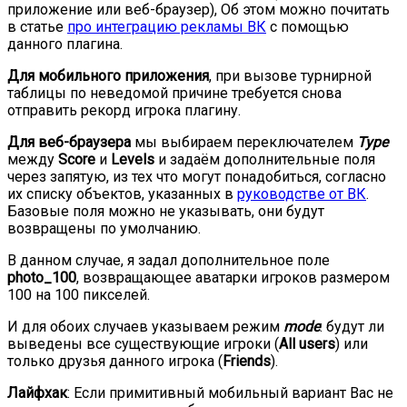
приложение или веб-браузер), Об этом можно почитать
в статье
про интеграцию рекламы ВК
с помощью
данного плагина.
Для мобильного приложения
, при вызове турнирной
таблицы по неведомой причине требуется снова
отправить рекорд игрока плагину.
Для веб-браузера
мы выбираем переключателем
Type
между
Score
и
Levels
и задаём дополнительные поля
через запятую, из тех что могут понадобиться, согласно
их списку объектов, указанных в
руководстве от ВК
.
Базовые поля можно не указывать, они будут
возвращены по умолчанию.
В данном случае, я задал дополнительное поле
photo_100
, возвращающее аватарки игроков размером
100 на 100 пикселей.
И для обоих случаев указываем режим
mode
: будут ли
выведены все существующие игроки (
All users
) или
только друзья данного игрока (
Friends
).
Лайфхак
: Если примитивный мобильный вариант Вас не