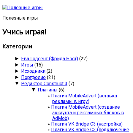
Полезные игры
Учись играя!
Категории
►
Ева Годсент (Фрида Бэст)
(22)
►
Игры
(15)
►
Исходники
(2)
►
Портфолио
(21)
▼
Редактор Construct 3
(7)
▼
Плагины
(6)
Плагин MobileAdvert (вставка
рекламы в игру)
Плагин MobileAdvert (создание
аккаунта и рекламных блоков в
AdMob)
Плагин VK Bridge C3 (настройка)
Плагин VK Bridge C3 (подключение