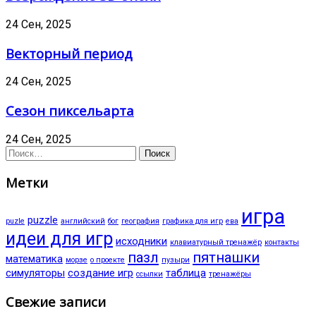
24 Сен, 2025
Векторный период
24 Сен, 2025
Сезон пиксельарта
24 Сен, 2025
Найти:
Метки
игра
puzzle
puzle
английский
бог
география
графика для игр
ева
идеи для игр
исходники
клавиатурный тренажёр
контакты
пазл
пятнашки
математика
морзе
о проекте
пузыри
симуляторы
создание игр
таблица
ссылки
тренажёры
Свежие записи