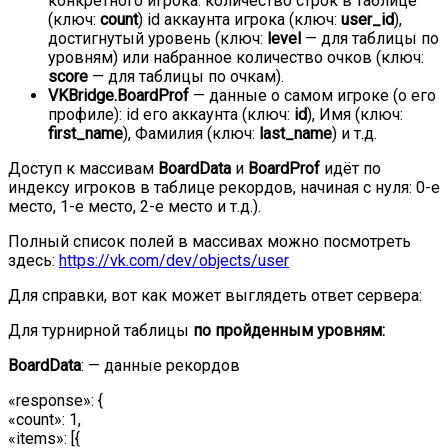
конкретного игрока: количество строк в таблице
(ключ:
count
) id аккаунта игрока (ключ:
user_id
),
достигнутый уровень (ключ:
level
— для таблицы по
уровням) или набранное количество очков (ключ:
score
— для таблицы по очкам).
VKBridge.BoardProf
— данные о самом игроке (о его
профиле): id его аккаунта (ключ:
id
), Имя (ключ:
first_name
), Фамилия (ключ:
last_name
) и т.д.
Доступ к массивам
BoardData
и
BoardProf
идёт по
индексу игроков в таблице рекордов, начиная с нуля: 0-е
место, 1-е место, 2-е место и т.д.).
Полный список полей в массивах можно посмотреть
здесь:
https://vk.com/dev/objects/user
Для справки, вот как может выглядеть ответ сервера:
Для турнирной таблицы
по пройденным уровням:
BoardData
: — данные рекордов
«response»: {
«count»: 1,
«items»: [{