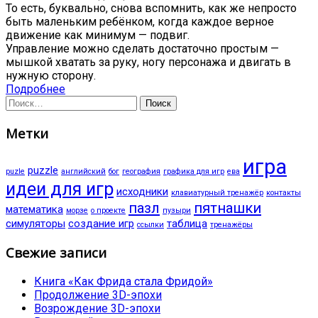
То есть, буквально, снова вспомнить, как же непросто
быть маленьким ребёнком, когда каждое верное
движение как минимум — подвиг.
Управление можно сделать достаточно простым —
мышкой хватать за руку, ногу персонажа и двигать в
нужную сторону.
Подробнее
Найти:
Метки
игра
puzzle
puzle
английский
бог
география
графика для игр
ева
идеи для игр
исходники
клавиатурный тренажёр
контакты
пазл
пятнашки
математика
морзе
о проекте
пузыри
симуляторы
создание игр
таблица
ссылки
тренажёры
Свежие записи
Книга «Как Фрида стала Фридой»
Продолжение 3D-эпохи
Возрождение 3D-эпохи