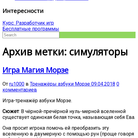
Интересности
Курс: Разработчик игр
Бесплатные программы
Архив метки: симуляторы
Игра Магия Морзе
От
ru1000
в
Тренажёры азбуки Морзе
09.04.2018
0
комментариев
Игра-тренажёр азбуки Морзе.
Сюжет
: В чёрной-пречёрной нуль-мерной вселенной
существует одинокая белая точка, называющая себя Ева.
Она просит игрока помочь ей преобразить эту
вселенную в двумерную с помощью рун (проще говоря