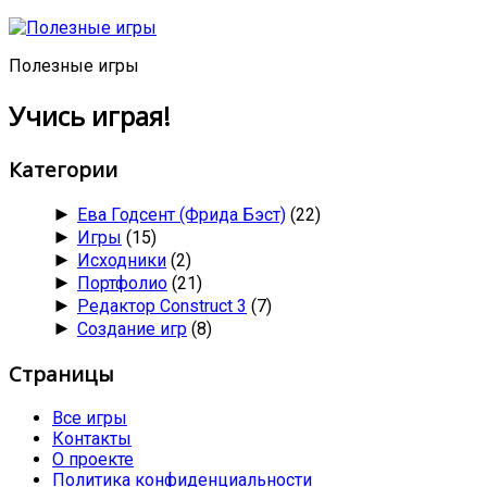
Полезные игры
Учись играя!
Категории
►
Ева Годсент (Фрида Бэст)
(22)
►
Игры
(15)
►
Исходники
(2)
►
Портфолио
(21)
►
Редактор Construct 3
(7)
►
Создание игр
(8)
Страницы
Все игры
Контакты
О проекте
Политика конфиденциальности