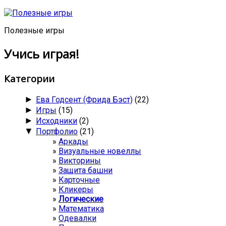
Полезные игры
Учись играя!
Категории
►
Ева Годсент (Фрида Бэст)
(22)
►
Игры
(15)
►
Исходники
(2)
▼
Портфолио
(21)
Аркады
Визуальные новеллы
Викторины
Защита башни
Карточные
Кликеры
Логические
Математика
Одевалки