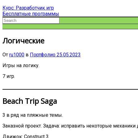
Курс: Разработчик игр
Бесплатные программы
Логические
От
ru1000
в
Портфолио
25.05.2023
Игры на логику.
7 игр.
Beach Trip Saga
3 в ряд на пляжные темы.
Заказной проект. Задача: исправить некоторые механики
Движок: Construct 3