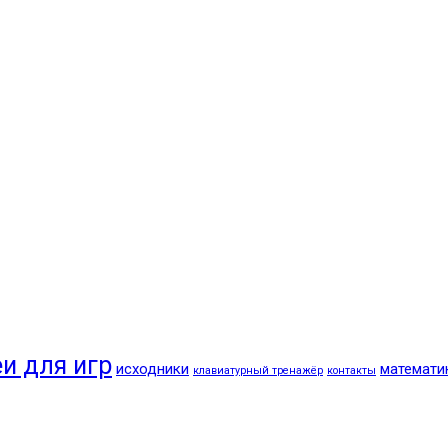
и для игр
исходники
математи
клавиатурный тренажёр
контакты