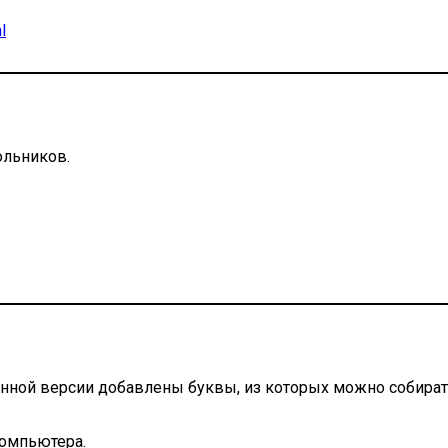
l
ольников.
анной версии добавлены буквы, из которых можно собирать
компьютера.