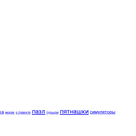
пазл
пятнашки
ка
симуляторы
морзе
о проекте
пузыри