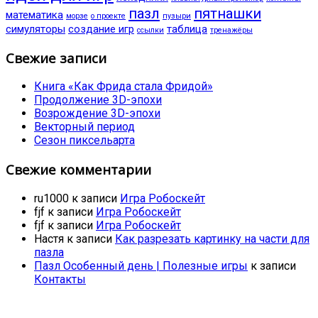
пазл
пятнашки
математика
морзе
о проекте
пузыри
симуляторы
создание игр
таблица
ссылки
тренажёры
Свежие записи
Книга «Как Фрида стала Фридой»
Продолжение 3D-эпохи
Возрождение 3D-эпохи
Векторный период
Сезон пиксельарта
Свежие комментарии
ru1000
к записи
Игра Робоскейт
fjf
к записи
Игра Робоскейт
fjf
к записи
Игра Робоскейт
Настя
к записи
Как разрезать картинку на части для
пазла
Пазл Особенный день | Полезные игры
к записи
Контакты