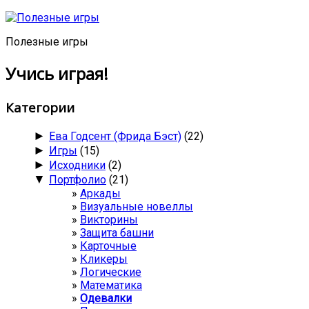
Полезные игры
Учись играя!
Категории
►
Ева Годсент (Фрида Бэст)
(22)
►
Игры
(15)
►
Исходники
(2)
▼
Портфолио
(21)
Аркады
Визуальные новеллы
Викторины
Защита башни
Карточные
Кликеры
Логические
Математика
Одевалки